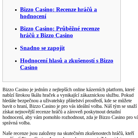
Bizzo Casino: Recenze hráčů a
hodnocení
Bizzo Casino: Průběžné recenze
hráčů z Bizzo Casino
Snadno se zapojit
Hodnocení hlasů a zkušeností s Bizzo
Casino
Bizzo Casino je jedním z nejlepších online kázerních platform, které
nabízí širokou škálu hraček a vynikající zákaznickou službu. Pokud
hledáte bezpečnou a uživatelsky přátelství prostředí, kde se můžete
bavit o hraní, Bizzo Casino je pro vás ideální volba. Náš tým se snaží
získat nejnovější recenze hráčů a zároveň poskytnout detailní
hodnocení, aby vám pomohlo rozhodnout, zda je Bizzo Casino pro v
správná volba.
Naše recenze jsou založeny na skutečném zkušenostech hráčů, kteří