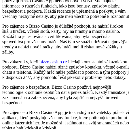
používají Bizzo Casino App nebo webovou verzi. Zde najdete
informace o různých funkcích, jako jsou bonusy, způsoby platby,
bezpečnost a podpora. Každá recenze je upřesněná a poskytuje vám
všechny nezbytné detaily, aby jste měli všechno potřebné k rozhodnut
Pro zájemce o Bizzo Casino je důležité pochopit, že nabízí širokou
škálu hraček, včetně slotů, karty, hry na hradby a mnoho dalšího.
Každá hra je testována a certifikována, aby byla bezpečná a
spravedlivá pro všechny hráče. Náš tým se snaží udržovat nejnovější
trendy a nabízí nové hračky, aby hráči mohli získat nové zážitky a
záliby.
Pro zákazníky, kteří
bizzo casino cz
hledají konzistentní zákaznickou
podporu, Bizzo Casino nabízí různé způsoby kontaktu, včetně e-mail
chatu a telefonu. Každý hráč může požádat o pomoc, a tým podpory j
k dispozici 24/7, aby pomohlo řešit jakékoliv problémy nebo dotazy.
Pro zájemce o bezpečnost, Bizzo Casino používá nejnovější
technologie k ochraně osobních dat a peněz hráčů. Každý transakce j
zaznamenána a zabezpečena, aby byla zajištěna nejvyšší úroveň
bezpečnosti.
Pro zájemce o Bizzo Casino App, je to snadný a uživatelsky přátelství
aplikace, která poskytuje všechny funkce, které potřebujete pro hraní
online kázerních her. Je možné si ji stáhnout na svůj smarandách nebo
tablet a hrát kdekoli a kdykoli.