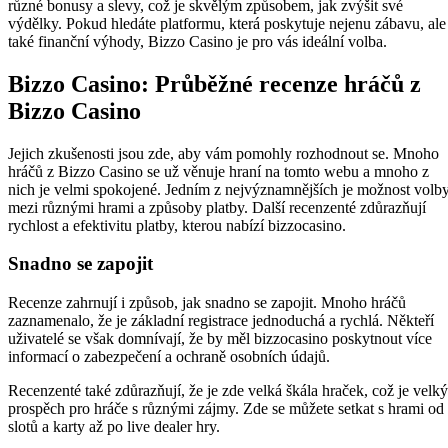
různé bonusy a slevy, což je skvělým způsobem, jak zvýšit své
výdělky. Pokud hledáte platformu, která poskytuje nejenu zábavu, ale
také finanční výhody, Bizzo Casino je pro vás ideální volba.
Bizzo Casino: Průběžné recenze hráčů z
Bizzo Casino
Jejich zkušenosti jsou zde, aby vám pomohly rozhodnout se. Mnoho
hráčů z Bizzo Casino se už věnuje hraní na tomto webu a mnoho z
nich je velmi spokojené. Jedním z nejvýznamnějších je možnost volb
mezi různými hrami a způsoby platby. Další recenzenté zdůrazňují
rychlost a efektivitu platby, kterou nabízí bizzocasino.
Snadno se zapojit
Recenze zahrnují i způsob, jak snadno se zapojit. Mnoho hráčů
zaznamenalo, že je základní registrace jednoduchá a rychlá. Někteří
uživatelé se však domnívají, že by měl bizzocasino poskytnout více
informací o zabezpečení a ochraně osobních údajů.
Recenzenté také zdůrazňují, že je zde velká škála hraček, což je velký
prospěch pro hráče s různými zájmy. Zde se můžete setkat s hrami od
slotů a karty až po live dealer hry.