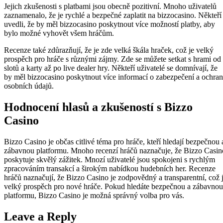
Jejich zkušenosti s platbami jsou obecně pozitivní. Mnoho uživatelů
zaznamenalo, že je rychlé a bezpečné zaplatit na bizzocasino. Někteří
uvedli, že by měl bizzocasino poskytnout více možností platby, aby
bylo možné vyhovět všem hráčům.
Recenze také zdůrazňují, že je zde velká škála hraček, což je velký
prospěch pro hráče s různými zájmy. Zde se můžete setkat s hrami od
slotů a karty až po live dealer hry. Někteří uživatelé se domnívají, že
by měl bizzocasino poskytnout více informací o zabezpečení a ochra
osobních údajů.
Hodnocení hlasů a zkušeností s Bizzo
Casino
Bizzo Casino je občas citlivé téma pro hráče, kteří hledají bezpečnou 
zábavnou platformu. Mnoho recenzí hráčů naznačuje, že Bizzo Casin
poskytuje skvělý zážitek. Mnozí uživatelé jsou spokojeni s rychlým
zpracováním transakcí a širokým nabídkou hudebních her. Recenze
hráčů naznačují, že Bizzo Casino je zodpovědný a transparentní, což 
velký prospěch pro nové hráče. Pokud hledáte bezpečnou a zábavnou
platformu, Bizzo Casino je možná správný volba pro vás.
Leave a Reply