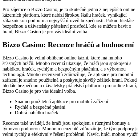
Pro zájemce o Bizzo Casino, je to skutečně jedna z nejlepších online
kázerních platform, které nabízí širokou škálu hraček, vynikající
zákaznickou podporu a nejvyšší úroveň bezpečnosti. Pokud hledáte
bezpečnou a uživatelsky přátelství prostředí, kde se můžete bavit o
hraní, Bizzo Casino je pro vás ideální volba.
Bizzo Casino: Recenze hráčů a hodnocení
Bizzo Casino je velmi oblíbené online kázní, které má mnoho
šťastných hráčů. Mnoho recenzí ukazuje, že hráči jsou spokojeni s
nabídkou hraček, rychlým a bezpečným platěním, a s výbornou
technologií. Mnoho recenzentů zdůrazňuje, že aplikace pro mobilní
zařízení je snadno použitelná a poskytuje skvělý zážitek hraní. Pokud
hledáte bezpečnou a uživatelsky přátelství platformu pro online hraní,
Bizzo Casino je pro vás ideální volba.
Snadno použitelná aplikace pro mobilní zařízení
Rychlé a bezpečné platění
Dobrá nabídku hraček
Recenze také uvádějí, že hráči jsou spokojeni s různými bonusy a
týmovou podporou. Mnoho recenzentů zdůrazňuje, že tým podpory j
velmi rychlý a efektivní v řešení problémů. Navíc, hráči mohou využí